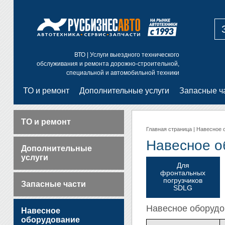
ВТО | Услуги выездного технического
обслуживания и ремонта дорожно-строительной,
специальной и автомобильной техники
ТО и ремонт
Дополнительные услуги
Запасные ч
Диагностика неисправностей
Тренинги для персонала
заказчика
Техническое обслуживание
ТО и ремонт
Главная страница
|
Навесное 
Текущий и капитальный ремонт
Навесное о
Дополнительные
Ремонт гидравлической системы
услуги
Ремонт дизелей, топливной
Для
системы
фронтальных
погрузчиков
Запасные части
Ремонт электрооборудования
SDLG
Гарантийное и постгарантийное
Навесное оборудо
обслуживание
Навесное
оборудование